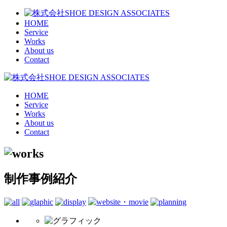
HOME
Service
Works
About us
Contact
HOME
Service
Works
About us
Contact
制作事例紹介