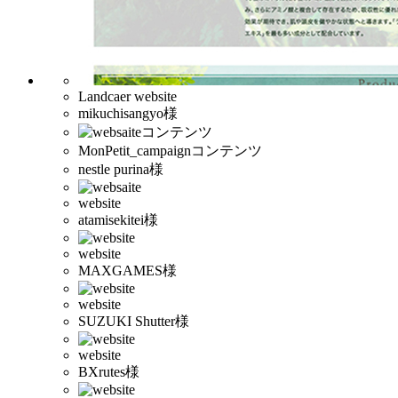
Landcaer website
mikuchisangyo様
MonPetit_campaignコンテンツ
nestle purina様
website
atamisekitei様
website
MAXGAMES様
website
SUZUKI Shutter様
website
BXrutes様