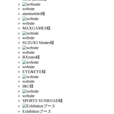
website
atamisekitei様
website
MAXGAMES様
website
SUZUKI Shutter様
website
BXrutes様
website
EYE&EYE様
website
I&C様
website
SPORTS SUNROAD様
Exhibitionブース